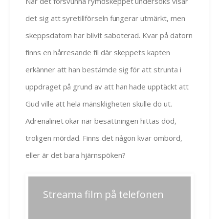
När det försvunna rymdskeppet undersöks visar
det sig att syretillförseln fungerar utmärkt, men
skeppsdatorn har blivit saboterad. Kvar på datorn
finns en hårresande fil där skeppets kapten
erkänner att han bestämde sig för att strunta i
uppdraget på grund av att han hade upptäckt att
Gud ville att hela mänskligheten skulle dö ut.
Adrenalinet ökar när besättningen hittas död,
troligen mördad. Finns det någon kvar ombord,
eller är det bara hjärnspöken?
Inläggsnavigering
Streama film på telefonen
Previous
Next
post:
post: