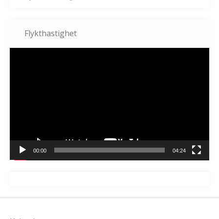
Flykthastighet
Videospelare
00:00
04:24