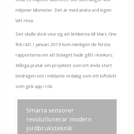
miljoner kilometer. Det är med andra ord ingen
lätt resa.
Det skulle dock visa sig att kritikerna till Mars One
fick rätt. I januari 2019 kom nämligen de första
rapporterna om att bolaget hade gått i konkurs.
Många pratar om projektet som ett enda stort
bedrägeri och i mildaste ordalag som ett luftslott
som gick upp i rök.
Inläggsnavigering
Smarta sensorer
Previous
Next
post:
post:
revolutionerar modern
jordbruksteknik