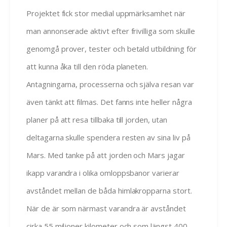
Projektet fick stor medial uppmärksamhet när
man annonserade aktivt efter frivilliga som skulle
genomgå prover, tester och betald utbildning för
att kunna åka till den röda planeten.
Antagningarna, processerna och själva resan var
även tänkt att filmas. Det fanns inte heller några
planer på att resa tillbaka till jorden, utan
deltagarna skulle spendera resten av sina liv på
Mars. Med tanke på att jorden och Mars jagar
ikapp varandra i olika omloppsbanor varierar
avståndet mellan de båda himlakropparna stort.
När de är som närmast varandra är avståndet
cirka 55 miljoner kilometer och som längst 400