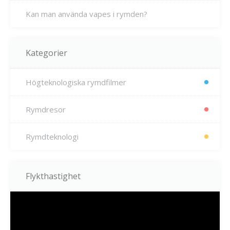
Kan man använda vapes i rymden?
Kategorier
Högteknologiska rymdfilmer
Rymdresor
Rymdteknologi
Flykthastighet
Videospelare