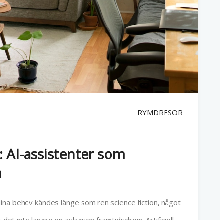
RYMDRESOR
 AI-assistenter som
n
ina behov kändes länge som ren science fiction, något
r det inte längre en avlägsen framtidsdröm. Artificiell