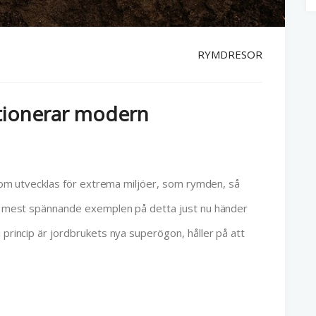
RYMDRESOR
tionerar modern
n som utvecklas för extrema miljöer, som rymden, så
 de mest spännande exemplen på detta just nu händer
 princip är jordbrukets nya superögon, håller på att