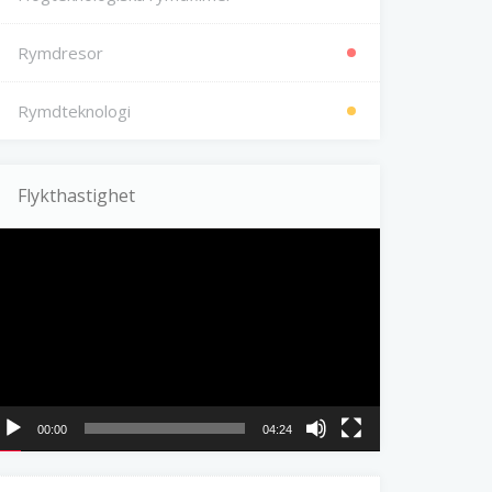
Rymdresor
Rymdteknologi
Flykthastighet
ideospelare
00:00
04:24