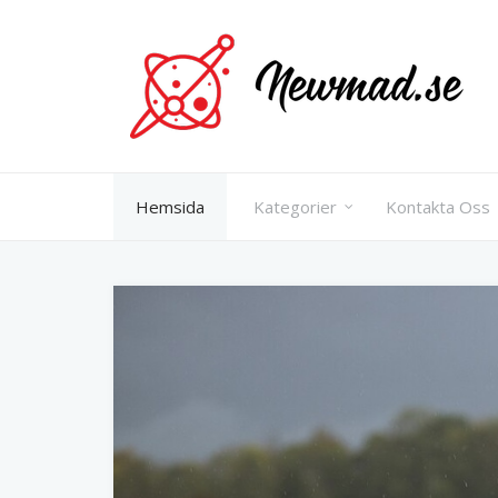
Skip
to
content
Hemsida
Kategorier
Kontakta Oss
Inläggsnavigering