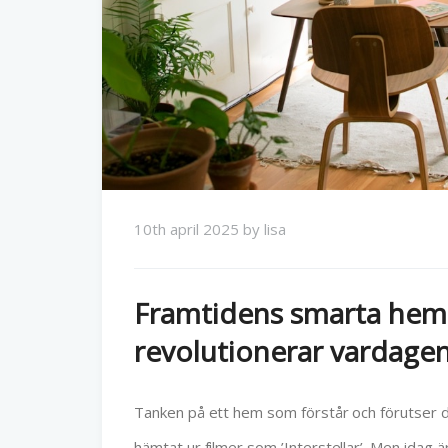
10th april 2025
by
lisa
Framtidens smarta hem:
revolutionerar vardage
Tanken på ett hem som förstår och förutser d
hämtat ur filmer som ’Interstellar’. Men idag ä