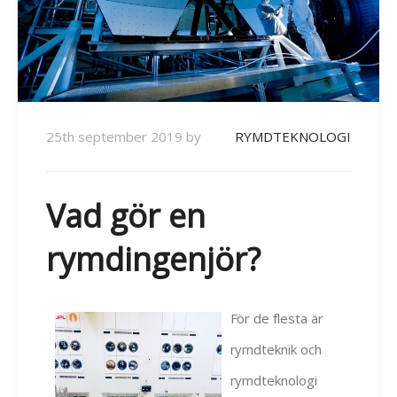
25th september 2019
by
RYMDTEKNOLOGI
Vad gör en
rymdingenjör?
För de flesta är
rymdteknik och
rymdteknologi