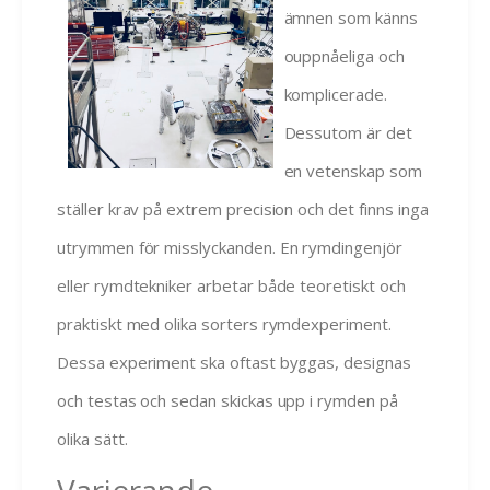
ämnen som känns
ouppnåeliga och
komplicerade.
Dessutom är det
en vetenskap som
ställer krav på extrem precision och det finns inga
utrymmen för misslyckanden. En rymdingenjör
eller rymdtekniker arbetar både teoretiskt och
praktiskt med olika sorters rymdexperiment.
Dessa experiment ska oftast byggas, designas
och testas och sedan skickas upp i rymden på
olika sätt.