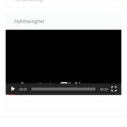
Flykthastighet
Videospelare
00:00
04:24