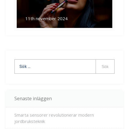
11th november 2024
Sök
efter:
Senaste inläggen
Smarta sensorer revolutionerar modern
jordbruksteknik