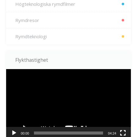
Högteknologiska rymdfilmer
Rymdresor
Rymdteknologi
Flykthastighet
Videospelare
00:00
04:24