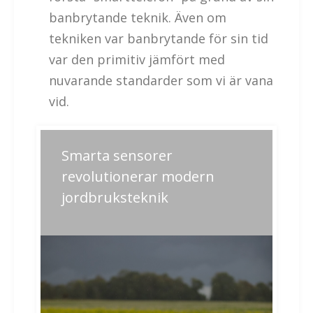
banbrytande teknik. Även om
tekniken var banbrytande för sin tid
var den primitiv jämfört med
nuvarande standarder som vi är vana
vid.
Inläggsnavigering
Smarta sensorer
Previous
Next
post:
post:
revolutionerar modern
jordbruksteknik